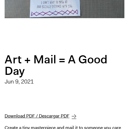
Exhibitions + Events
Exhibitions
Current
Upcoming
Events
Performance
Art + Mail = A Good
Film
Day
First Fridays
Kids
Jun 9, 2021
Teens
Talks, Tours + Workshops
Art + Artists
Collection
Download PDF / Descargar PDF
Publications
Create a tiny masterpiece and mail it to someone you care