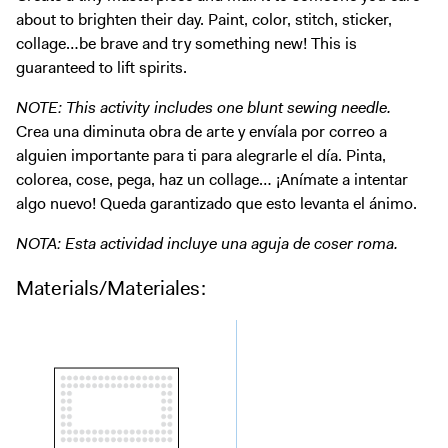
Digital Guide
about to brighten their day. Paint, color, stitch, sticker,
Join + Give
collage…be brave and try something new! This is
guaranteed to lift spirits.
Membership
NOTE: This activity includes one blunt sewing needle.
Donate
Crea una diminuta obra de arte y envíala por correo a
Support the ICA
alguien importante para ti para alegrarle el día. Pinta,
colorea, cose, pega, haz un collage… ¡Anímate a intentar
Closed Today
algo nuevo! Queda garantizado que esto levanta el ánimo.
Store
NOTA: Esta actividad incluye una aguja de coser roma.
Tickets
Materials/Materiales: