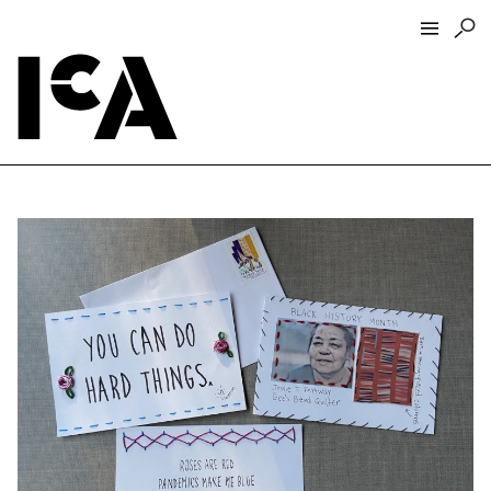
Visit
About
Hours + Admissions
Tickets
Directions + Parking
ICA Wine + Coffee Bar
Groups + Tours
For Educators
Accessibility
Visitor Guidelines + Policies