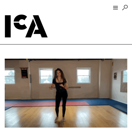
Visit
About
Hours + Admissions
Tickets
Directions + Parking
ICA Wine + Coffee Bar
Groups + Tours
For Educators
Accessibility
Visitor Guidelines + Policies