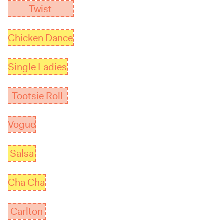
Twist
Chicken Dance
Single Ladies
Tootsie Roll
Vogue
Salsa
Cha Cha
Carlton