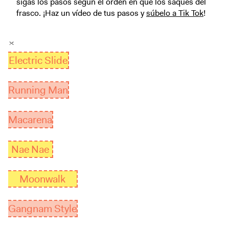
sigas los pasos según el orden en que los saques del
frasco. ¡Haz un vídeo de tus pasos y
súbelo a Tik Tok
!
Electric Slide
Running Man
Macarena
Nae Nae
Moonwalk
Gangnam Style