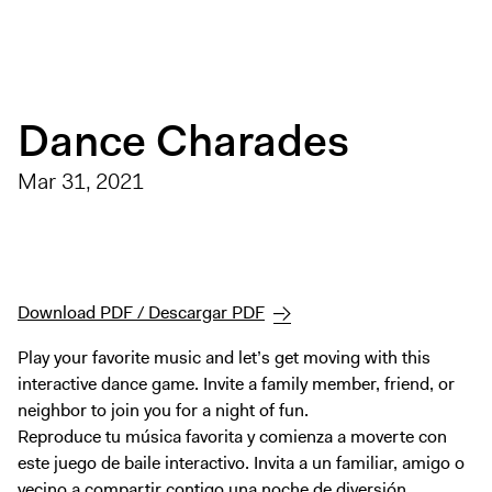
Exhibitions + Events
Exhibitions
Current
Dance Charades
Upcoming
Events
Mar 31, 2021
Performance
Film
First Fridays
Kids
Download PDF / Descargar PDF
Teens
Play your favorite music and let’s get moving with this
Talks, Tours + Workshops
interactive dance game. Invite a family member, friend, or
Art + Artists
neighbor to join you for a night of fun.
Reproduce tu música favorita y comienza a moverte con
Collection
este juego de baile interactivo. Invita a un familiar, amigo o
Publications
vecino a compartir contigo una noche de diversión.