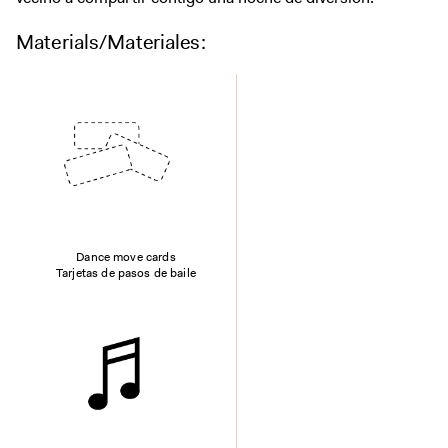
Digital Guide
Materials/Materiales:
Join + Give
Membership
Donate
Support the ICA
Open Today 10 AM – 9 PM
Store
Tickets
Dance move cards
Tarjetas de pasos de baile