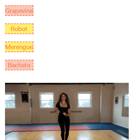
Grapevine
Robot
Merengue
Bachata