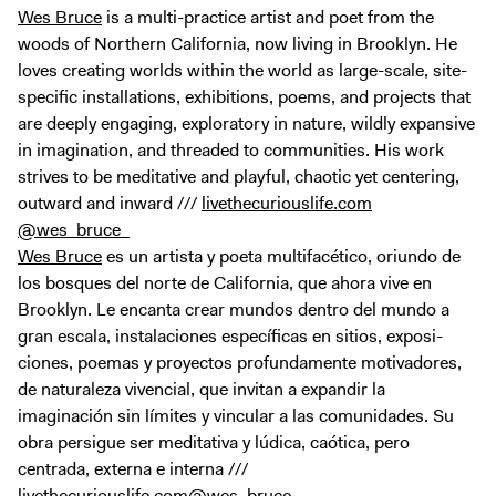
Wes Bruce
is a multi-practice artist and poet from the
woods of Northern California, now living in Brooklyn. He
loves creating worlds within the world as large-scale, site-
specific installations, exhibitions, poems, and projects that
are deeply engaging, exploratory in nature, wildly expansive
in imagination, and threaded to communities. His work
strives to be meditative and playful, chaotic yet centering,
outward and inward ///
livethecuriouslife.com
@wes_bruce_
Wes Bruce
es un artista y poeta multifacético, oriundo de
los bosques del norte de California, que ahora vive en
Brooklyn. Le encanta crear mundos dentro del mundo a
gran escala, instalaciones específicas en sitios, exposi-
ciones, poemas y proyectos profundamente motivadores,
de naturaleza vivencial, que invitan a expandir la
imaginación sin límites y vincular a las comunidades. Su
obra persigue ser meditativa y lúdica, caótica, pero
centrada, externa e interna ///
livethecuriouslife.com
@wes_bruce_