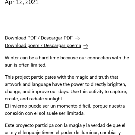
Apr 12, 2021
Digital Guide
Join + Give
Membership
Donate
Download PDF / Descargar PDF
Support the ICA
Download poem / Descargar poema
Winter can be a hard time because our connection with the
Open Today 10 AM – 5 PM
sun is often limited.
Store
This project participates with the magic and truth that
Tickets
artwork and language have the power to directly brighten,
change, and improve our days. Use this activity to capture,
create, and radiate sunlight.
El invierno puede ser un momento difícil, porque nuestra
conexión con el sol suele ser limitada.
Este proyecto participa con la magia y la verdad de que el
arte y el lenguaje tienen el poder de iluminar, cambiar y