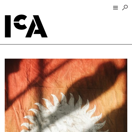
Visit
About
Hours + Admissions
Tickets
Directions + Parking
ICA Wine + Coffee Bar
Groups + Tours
For Educators
Accessibility
Visitor Guidelines + Policies